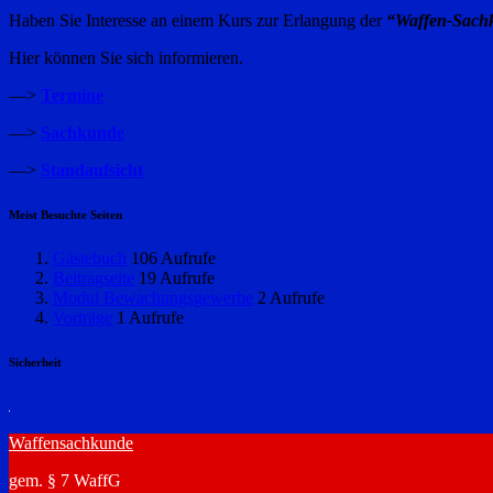
Haben Sie Interesse an einem Kurs zur Erlangung der
“Waffen-Sach
Hier können Sie sich informieren.
—>
Termine
—>
Sachkunde
—>
Standaufsicht
Meist Besuchte Seiten
Gästebuch
106 Aufrufe
Beitragseite
19 Aufrufe
Modul Bewachungsgewerbe
2 Aufrufe
Vorträge
1 Aufrufe
Sicherheit
Waffensachkunde
gem. § 7 WaffG