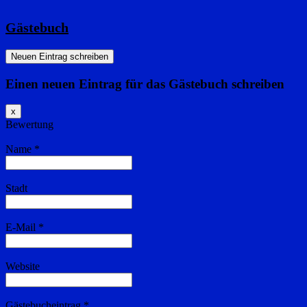
Gästebuch
Einen neuen Eintrag für das Gästebuch schreiben
Dieses
x
Formular
Bewertung
ausblenden
Name
*
Stadt
E-Mail
*
Website
Gästebucheintrag
*