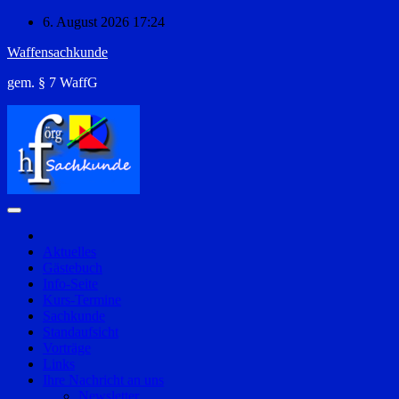
Zum
6. August 2026
17:24
Inhalt
Waffensachkunde
springen
gem. § 7 WaffG
Aktuelles
Gästebuch
Info-Seite
Kurs-Termine
Sachkunde
Standaufsicht
Vorträge
Links
Ihre Nachricht an uns
Newsletter