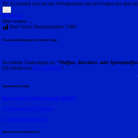
PS: Es handelt sich um ein Abfragemodul mit den Fragen aus dem amt
Diese
...
Metabox
Permalink
ein-/ausblenden.
Bitte warten …
Post Views: Besucherzähler
5.960
Gesetzesänderungen der letzten Tage
Rechtliche Änderungen im
“Waffen-, Beschuss- oder Sprengstoffre
Ein Dienst von
www.buzer.de
?
Interessante Links
Bayerischer Schützenbund (BSSB)
Schützenbezirk Schwaben
Schützengau Neu-Ulm
Interesse an einem Kurs?