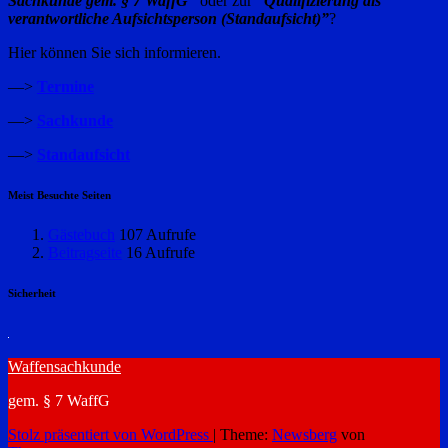
Sachkunde gem. § 7 WaffG”
oder zur
“Qualifizierung als
verantwortliche Aufsichtsperson (Standaufsicht)”
?
Hier können Sie sich informieren.
—>
Termine
—>
Sachkunde
—>
Standaufsicht
Meist Besuchte Seiten
Gästebuch
107 Aufrufe
Beitragseite
16 Aufrufe
Sicherheit
Waffensachkunde
gem. § 7 WaffG
Stolz präsentiert von WordPress
|
Theme:
Newsberg
von