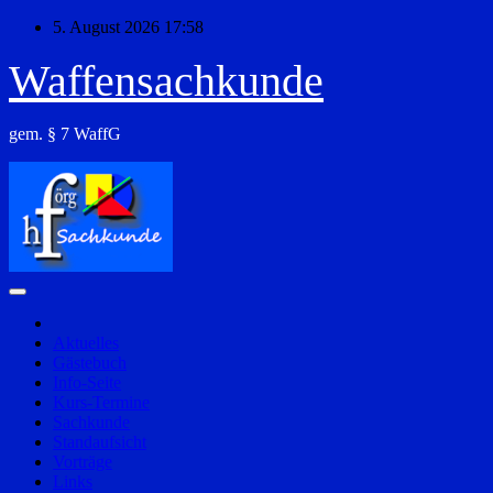
Zum
5. August 2026
17:58
Inhalt
springen
Waffensachkunde
gem. § 7 WaffG
Aktuelles
Gästebuch
Info-Seite
Kurs-Termine
Sachkunde
Standaufsicht
Vorträge
Links