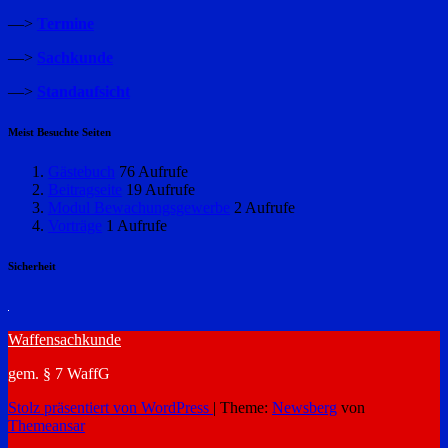
—>
Termine
—>
Sachkunde
—>
Standaufsicht
Meist Besuchte Seiten
Gästebuch
76 Aufrufe
Beitragseite
19 Aufrufe
Modul Bewachungsgewerbe
2 Aufrufe
Vorträge
1 Aufrufe
Sicherheit
Waffensachkunde
gem. § 7 WaffG
Stolz präsentiert von WordPress
|
Theme:
Newsberg
von
Themeansar