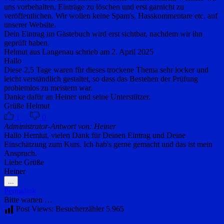
uns vorbehalten, Einträge zu löschen und erst garnicht zu
veröffentlichen. Wir wollen keine Spam's, Hasskommentare etc. auf
unserer Website.
Dein Eintrag im Gästebuch wird erst sichtbar, nachdem wir ihn
geprüft haben.
Helmut
aus
Langenau
schrieb am
2. April 2025
Hallo
Diese 2,5 Tage waren für dieses trockene Thema sehr locker und
leicht verständlich gestaltet, so dass das Bestehen der Prüfung
problemlos zu meistern war.
Danke dafür an Heiner und seine Unterstützer.
Grüße Helmut
1
0
Administrator-Antwort von: Heiner
Hallo Hemlut, vielen Dank für Deinen Eintrag und Deine
Einschätzung zum Kurs. Ich hab's gerne gemacht und das ist mein
Anspruch.
Liebe Grüße
Heiner
Diese
...
Metabox
Permalink
ein-/ausblenden.
Bitte warten …
Post Views: Besucherzähler
5.965