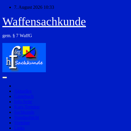
Zum
7. August 2026
10:33
Inhalt
springen
Waffensachkunde
gem. § 7 WaffG
Aktuelles
Gästebuch
Info-Seite
Kurs-Termine
Sachkunde
Standaufsicht
Vorträge
Links