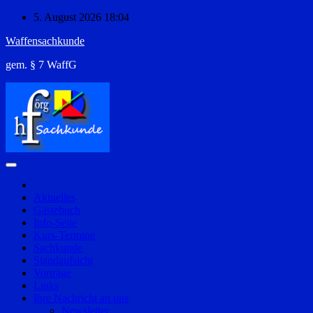
Zum
5. August 2026
18:04
Inhalt
Waffensachkunde
springen
gem. § 7 WaffG
Aktuelles
Gästebuch
Info-Seite
Kurs-Termine
Sachkunde
Standaufsicht
Vorträge
Links
Ihre Nachricht an uns
Newsletter