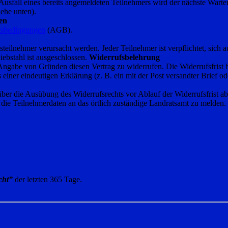
 Ausfall eines bereits angemeldeten Teilnehmers wird der nächste Warte
ehe unten).
en
tsbedingungen
(AGB).
steilnehmer verursacht werden. Jeder Teilnehmer ist verpflichtet, sich
ebstahl ist ausgeschlossen.
Widerrufsbelehrung
 Angabe von Gründen diesen Vertrag zu widerrufen. Die Widerrufsfris
einer eindeutigen Erklärung (z. B. ein mit der Post versandter Brief od
 über die Ausübung des Widerrufsrechts vor Ablauf der Widerrufsfrist a
 die Teilnehmerdaten an das örtlich zuständige Landratsamt zu melden. D
cht”
der letzten 365 Tage.