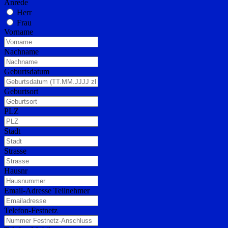
Anrede
Herr
Frau
Vorname
Nachname
Geburtsdatum
Geburtsort
PLZ
Stadt
Strasse
Hausnr
Email-Adresse Teilnehmer
Telefon-Festnetz